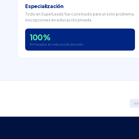
Especialización
Todo en SuperLeads fue construido para un solo problema:
inscripciones en educación privada.
100%
Enfocados en educación privada
Ib