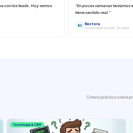
ba con los leads. Hoy vemos
"En pocas semanas teníamos e
tiene sentido real."
Rectora
RC
Universidad privada · Ecuador
Criterio práctico sobre p
Tecnología & CRM