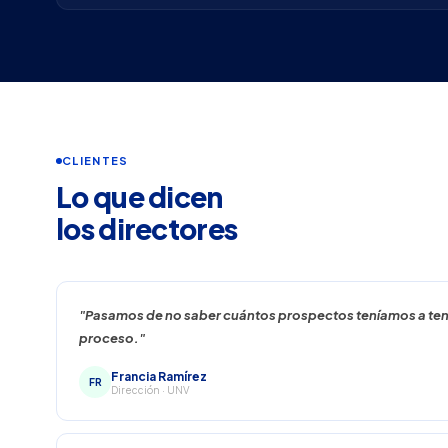
CLIENTES
Lo que dicen
los directores
"Pasamos de no saber cuántos prospectos teníamos a tene
proceso."
Francia Ramírez
FR
Dirección · UNV