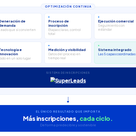
OPTIMIZACIÓN CONTINUA
Generación de
Proceso de
Ejecución comercial
demanda
inscripción
Seguimiento con
estándar
Leads que sí convierten
Etapas claras, control
total
Tecnología e
Medición y visibilidad
Sistema integrado
innovación
Datos del proceso en
Las 5 capas coordinadas
tiempo real
Todo en un solo lugar
SISTEMA DE INSCRIPCIONES
EL ÚNICO RESULTADO QUE IMPORTA
Más inscripciones,
cada ciclo.
De forma predecible y sostenible