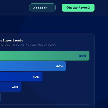
Iniciar Rayos X
Acceder
es SuperLeads
nstituciones educativas privadas en LATAM.
100%
80%
60%
60%