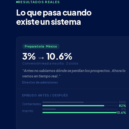
RESULTADOS REALES
Lo que pasa cuando
existe un sistema
Preparatoria · México
3% → 10.6%
Conversión lead a inscrito · 2 ciclos
"Antes no sabíamos dónde se perdían los prospectos. Ahora lo
vemos en tiempo real."
Director de admisiones
EMBUDO ANTES / DESPUÉS
55%
Contactados
82%
3%
Inscrito
10.6%