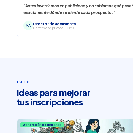
"Antes invertíamos en publicidad y no sabíamos qué pasa
exactamente dónde se pierde cada prospecto."
Director de admisiones
MA
Universidad privada · CDMX
BLOG
Ideas para mejorar
tus inscripciones
Generación de demanda