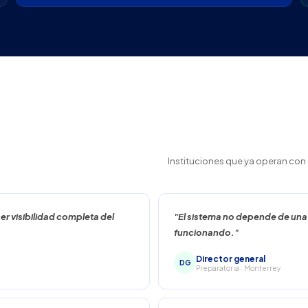
Instituciones que ya operan con
r visibilidad completa del
"El sistema no depende de una s
funcionando."
Director general
DG
Preparatoria · Monterrey