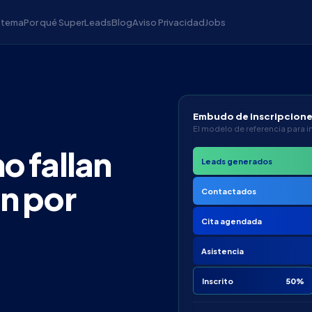
istema
Por qué SuperLeads
Blog
Aviso Privacidad
Jobs
Embudo de inscripcion
El modelo de referencia para i
o fallan
Leads generados
an por
Contactados
Cita agendada
Asistencia
Inscrito
50%