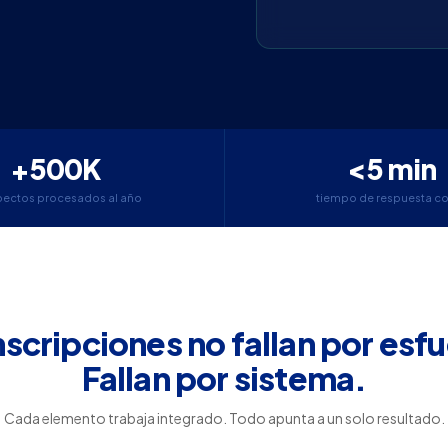
+500K
<5 min
pectos procesados al año
tiempo de respuesta co
nscripciones no fallan por esf
Fallan por sistema.
Cada elemento trabaja integrado. Todo apunta a un solo resultado.