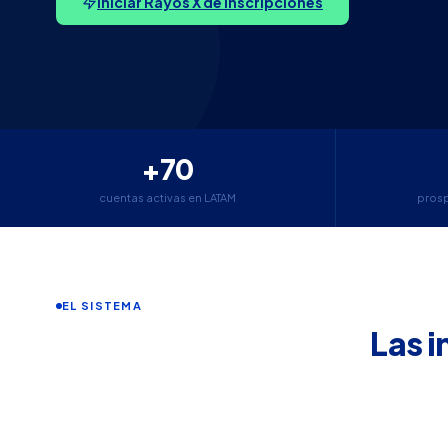
Iniciar Rayos X de inscripciones
+70
cuentas activas en LATAM
pros
EL SISTEMA
Las i