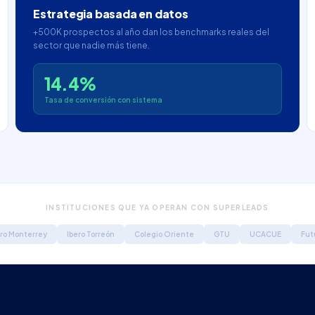
Estrategia basada en datos
+500K prospectos al año dan los benchmarks reales del
sector que nadie más tiene.
14.4%
Tasa de conversión con sistema
INSTITUCIONES QUE YA OPERAN CON SUPERLEADS
ero Monterrey
Ibero Torreón
Colegio Oriente
GTU
UCACUE
Fut