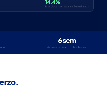
14.4%
tasa global con sistema SuperLeads
6 sem
n IA
sistema operando desde cero
uerzo.